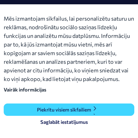
News
Mēs izmantojam sīkfailus, lai personalizētu saturu un
reklāmas, nodrošinātu sociālo saziņas līdzekļu
Contact us
funkcijas un analizētu mūsu datplūsmu. Informāciju
Audēju iela 15-4, LV-1050 Riga​
par to, kā jūs izmantojat mūsu vietni, mēs arī
alexela@alexela.lv
kopīgojam ar saviem sociālās saziņas līdzekļu,
+371 27 33 77 22
reklamēšanas un analīzes partneriem, kuri to var
apvienot ar citu informāciju, ko viņiem sniedzat vai
ko viņi apkopo, kad lietojat viņu pakalpojumus.
Vairāk informācijas
Piekrītu visiem sīkfailiem
Saglabāt iestatījumus