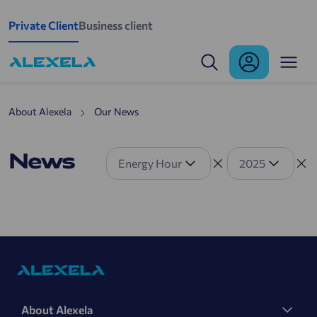
Skip to main content
Private Client
Business client
News
About Alexela
Our News
News
Energy Hour
2025
About Alexela