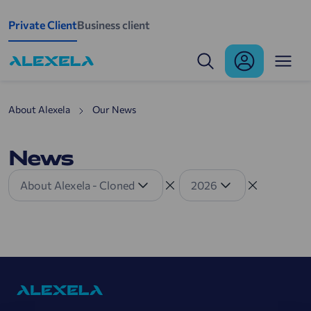
Skip to main content
Private Client
Business client
News
About Alexela
Our News
News
About Alexela - Cloned
2026