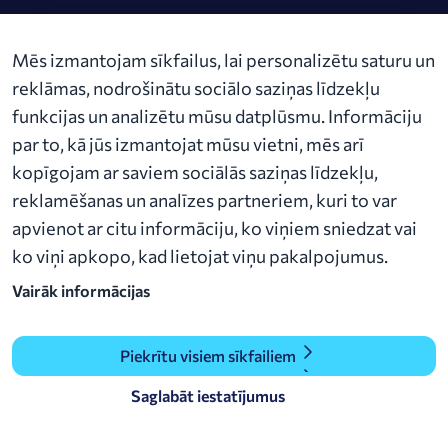
About Alexela
Mēs izmantojam sīkfailus, lai personalizētu saturu un
News
reklāmas, nodrošinātu sociālo saziņas līdzekļu
funkcijas un analizētu mūsu datplūsmu. Informāciju
Contact us
par to, kā jūs izmantojat mūsu vietni, mēs arī
kopīgojam ar saviem sociālās saziņas līdzekļu,
Audēju iela 15-4, LV-1050 Riga​
alexela@alexela.lv
reklamēšanas un analīzes partneriem, kuri to var
+371 27 33 77 22
apvienot ar citu informāciju, ko viņiem sniedzat vai
ko viņi apkopo, kad lietojat viņu pakalpojumus.
Vairāk informācijas
Piekrītu visiem sīkfailiem
Saglabāt iestatījumus