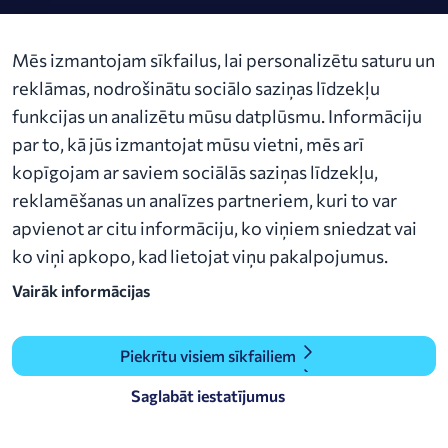
Par uzņēmumu
Mēs izmantojam sīkfailus, lai personalizētu saturu un
Jaunumi
reklāmas, nodrošinātu sociālo saziņas līdzekļu
funkcijas un analizētu mūsu datplūsmu. Informāciju
Kontakti
par to, kā jūs izmantojat mūsu vietni, mēs arī
kopīgojam ar saviem sociālās saziņas līdzekļu,
Audēju iela 15-4, LV-1050 Riga​
alexela@alexela.lv
reklamēšanas un analīzes partneriem, kuri to var
+371 27 33 77 22
apvienot ar citu informāciju, ko viņiem sniedzat vai
ko viņi apkopo, kad lietojat viņu pakalpojumus.
Vairāk informācijas
Piekrītu visiem sīkfailiem
Saglabāt iestatījumus