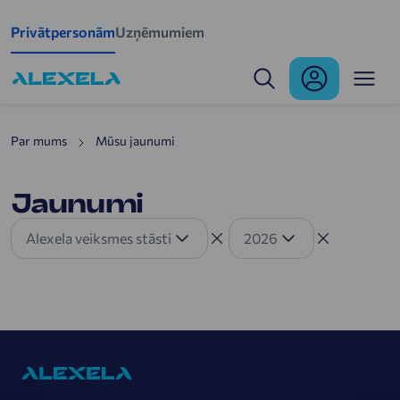
Skip to main content
Privātpersonām
Uzņēmumiem
Jaunumi
Par mums
Mūsu jaunumi
Jaunumi
Alexela veiksmes stāsti
2026