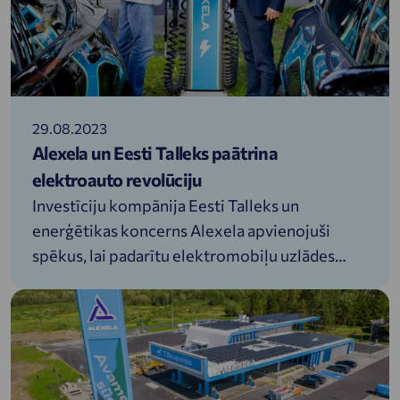
29.08.2023
Alexela un Eesti Talleks paātrina
elektroauto revolūciju
Investīciju kompānija Eesti Talleks un
enerģētikas koncerns Alexela apvienojuši
spēkus, lai padarītu elektromobiļu uzlādes
pakalpojumu pieejamāku biroju ēkās.
Sadarbība starp abiem uzņēmumiem nav
jaunums. Līdz šim sadarbība notika investīciju
kompānijai piederošā auto biznesa City
Motors ietvaros, kur elektromobiļu pircējiem