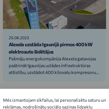
tika piedāvāti mājas elektroauto lādētāji. Taču
šīs sadarbības ietvaros tiks nodrošināta iespēja
publiskos elektroauto lādētājus izmantot arī
atjaunotajā Talleks kvartālā.
25.08.2023
Alexela uzstāda Igaunijā pirmos 400 kW
elektroauto lādētājus
Pašmāju energokompānija Alexela gatavojas
paātrināt Igaunijas uzlādes infrastruktūras
attīstību, uzstādot 400 kilovatu kompresorus.
Elektromobiļu lādētāju ar šādu jaudu uzlādes
ātrumu var salīdzināt ar šķidrās degvielas
uzpildes laiku. Uz Via Baltica nāk pirmais šāds
lādētājs.
Mēs izmantojam sīkfailus, lai personalizētu saturu un
reklāmas, nodrošinātu sociālo saziņas līdzekļu